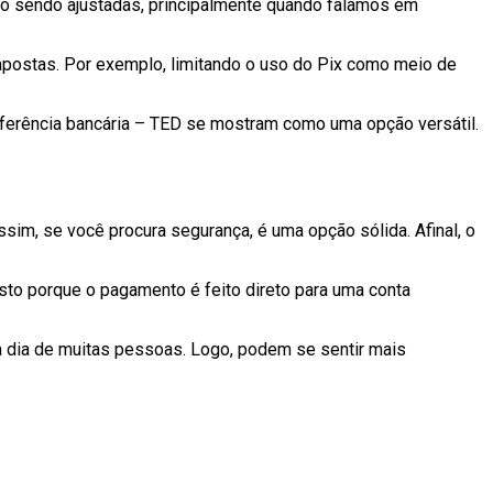
ão sendo ajustadas, principalmente quando falamos em
apostas. Por exemplo, limitando o uso do Pix como meio de
sferência bancária – TED se mostram como uma opção versátil.
m, se você procura segurança, é uma opção sólida. Afinal, o
 Isto porque o pagamento é feito direto para uma conta
 a dia de muitas pessoas. Logo, podem se sentir mais