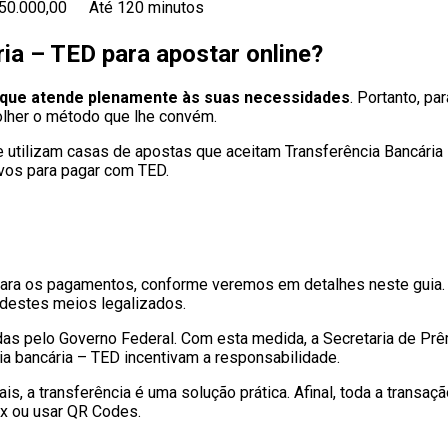
50.000,00
Até 120 minutos
ia – TED para apostar online?
que atende plenamente às suas necessidades
. Portanto, pa
colher o método que lhe convém.
e utilizam casas de apostas que aceitam Transferência Bancári
ivos para pagar com TED.
 para os pagamentos, conforme veremos em detalhes neste guia. 
destes meios legalizados.
zadas pelo Governo Federal. Com esta medida, a Secretaria de Pr
ia bancária – TED incentivam a responsabilidade.
, a transferência é uma solução prática. Afinal, toda a transaçã
ix ou usar QR Codes.