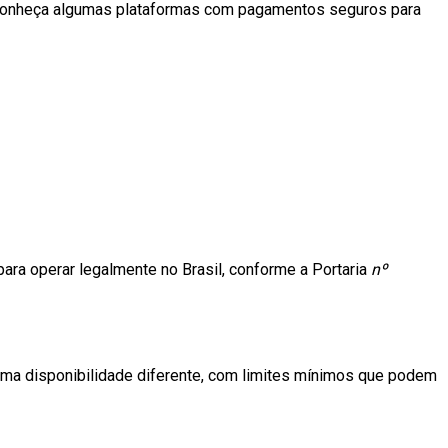
, conheça algumas plataformas com pagamentos seguros para
ra operar legalmente no Brasil, conforme a Portaria
nº
 uma disponibilidade diferente, com limites mínimos que podem