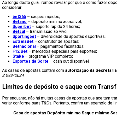
Ao longo deste guia, iremos revisar por que e como fazer de
considerar:
bet365
– saques rápidos;
Betano
– depósito mínimo acessível;
Superbet
– suporte rápido 24 horas;
Betsul
– transmissão ao vivo;
Sportingbet
– diversidade de apostas esportivas;
EstrelaBet
– construtor de apostas;
Betnacional
– pagamentos facilitados;
F12 Bet
– mercados especiais para esportes;
Stake
– programa VIP completo;
Esportes da Sorte
– cash out disponível.
As casas de apostas contam com
autorização da Secretaria
2.093/2024
.
Limites de depósito e saque com Transf
Por enquanto, não há muitas casas de apostas que aceitam tra
variar conforme suas T&Cs. Portanto, confira um exemplo de li
Casa de apostas
Depósito mínimo
Saque mínimo
Sa