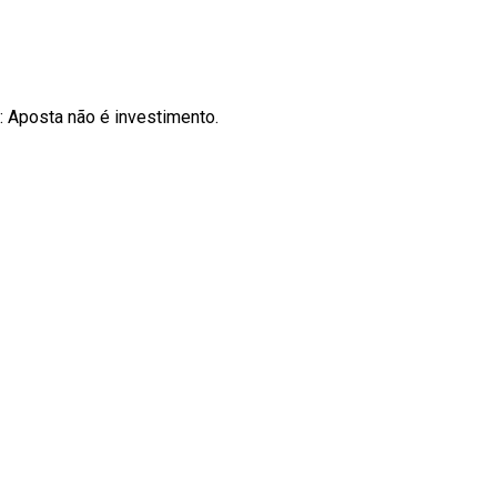
: Aposta não é investimento.