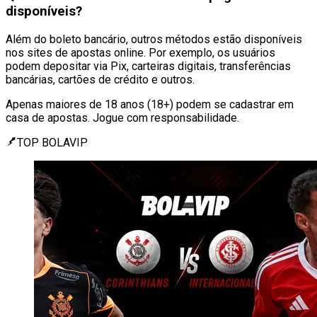
disponíveis?
Além do boleto bancário, outros métodos estão disponíveis
nos sites de apostas online. Por exemplo, os usuários
podem depositar via Pix, carteiras digitais, transferências
bancárias, cartões de crédito e outros.
Apenas maiores de 18 anos (18+) podem se cadastrar em
casa de apostas. Jogue com responsabilidade.
TOP BOLAVIP