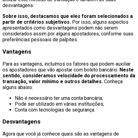
desvantagens.
Sobre isso, destacamos que eles foram selecionados a
partir de critérios subjetivos.
Por isso, alguns aspectos
apresentados como desvantagens podem não serem
considerados assim por alguns apostadores, conforme suas
preferências pessoais de palpites.
Vantagens
Para as vantagens, incluímos os fatores que podem auxiliar
os apostadores que vão apostar com boleto bancário.
Neste
sentido, consideramos velocidade do processamento da
transação, valor mínimo e outros detalhes.
Conheça
alguns abaixo:
Não é necessário ter uma conta bancária;
Pode ser utilizado em várias instituições;
Conta com tecnologias de segurança.
Desvantagens
Agora que você já conhece quais são as vantagens de