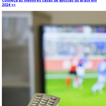
Conheça as melhores casas de apostas do Brasil em
2024 >>