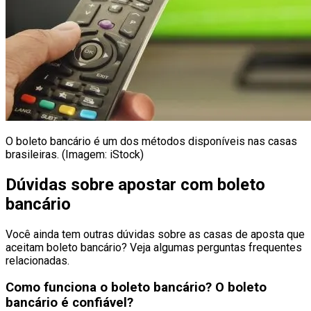
O boleto bancário é um dos métodos disponíveis nas casas
brasileiras. (Imagem: iStock)
Dúvidas sobre apostar com boleto
bancário
Você ainda tem outras dúvidas sobre as casas de aposta que
aceitam boleto bancário? Veja algumas perguntas frequentes
relacionadas.
Como funciona o boleto bancário? O boleto
bancário é confiável?