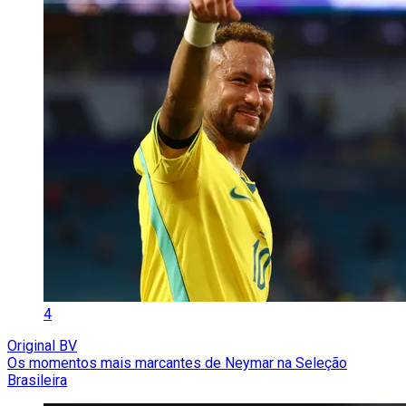
4
Original BV
Os momentos mais marcantes de Neymar na Seleção
Brasileira