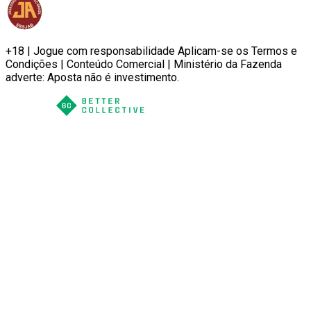
+18 | Jogue com responsabilidade Aplicam-se os Termos e
Condições | Conteúdo Comercial | Ministério da Fazenda
adverte: Aposta não é investimento.