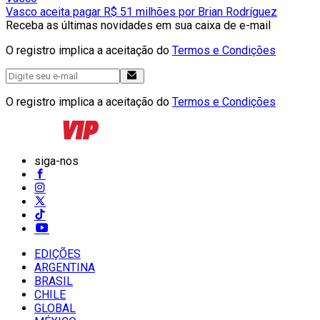
Vasco aceita pagar R$ 51 milhões por Brian Rodríguez
Receba as últimas novidades em sua caixa de e-mail
O registro implica a aceitação do
Termos e Condições
O registro implica a aceitação do
Termos e Condições
siga-nos
EDIÇÕES
ARGENTINA
BRASIL
CHILE
GLOBAL