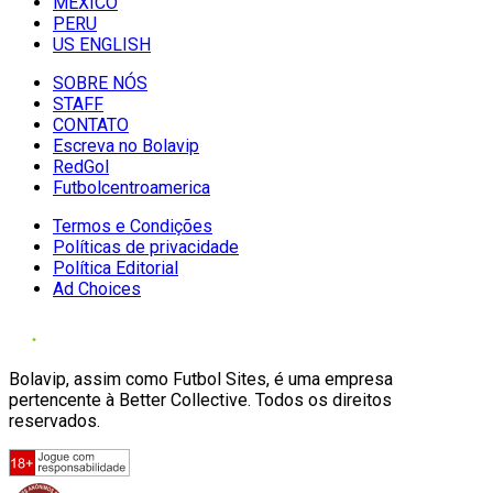
MÉXICO
PERU
US ENGLISH
SOBRE NÓS
STAFF
CONTATO
Escreva no Bolavip
RedGol
Futbolcentroamerica
Termos e Condições
Políticas de privacidade
Política Editorial
Ad Choices
Bolavip, assim como Futbol Sites, é uma empresa
pertencente à Better Collective. Todos os direitos
reservados.