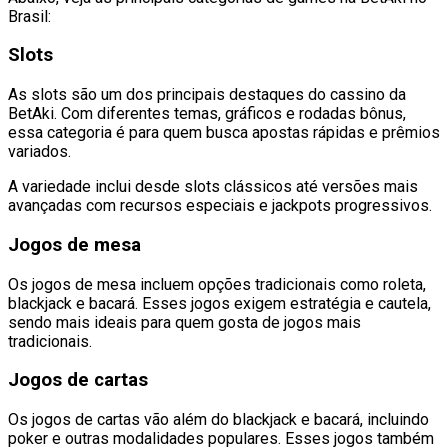
Brasil:
Slots
As slots são um dos principais destaques do cassino da
BetAki. Com diferentes temas, gráficos e rodadas bônus,
essa categoria é para quem busca apostas rápidas e prêmios
variados.
A variedade inclui desde slots clássicos até versões mais
avançadas com recursos especiais e jackpots progressivos.
Jogos de mesa
Os jogos de mesa incluem opções tradicionais como roleta,
blackjack e bacará. Esses jogos exigem estratégia e cautela,
sendo mais ideais para quem gosta de jogos mais
tradicionais.
Jogos de cartas
Os jogos de cartas vão além do blackjack e bacará, incluindo
poker e outras modalidades populares. Esses jogos também