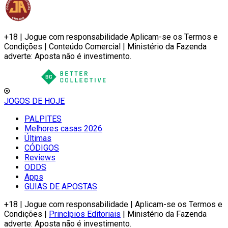
+18 | Jogue com responsabilidade Aplicam-se os Termos e
Condições | Conteúdo Comercial | Ministério da Fazenda
adverte: Aposta não é investimento.
JOGOS DE HOJE
PALPITES
Melhores casas 2026
Últimas
CÓDIGOS
Reviews
ODDS
Apps
GUIAS DE APOSTAS
+18 | Jogue com responsabilidade | Aplicam-se os Termos e
Condições |
Princípios Editoriais
| Ministério da Fazenda
adverte: Aposta não é investimento.