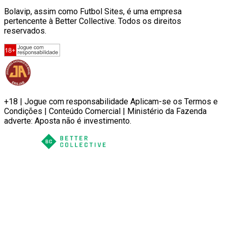
Bolavip, assim como Futbol Sites, é uma empresa
pertencente à Better Collective. Todos os direitos
reservados.
+18 | Jogue com responsabilidade Aplicam-se os Termos e
Condições | Conteúdo Comercial | Ministério da Fazenda
adverte: Aposta não é investimento.