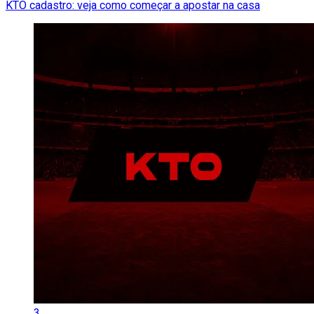
KTO cadastro: veja como começar a apostar na casa
3