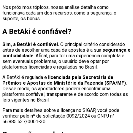
Nos próximos tópicos, nossa análise detalha como
funcionava cada um dos recursos, como a segurança, o
suporte, os bônus.
A BetAki é confiável?
Sim, a BetAki é confiável.
O principal critério considerado
antes de escolher uma casa de apostas é a sua
segurança e
confiabilidade
. Afinal, para ter uma experiência completa e
sem eventuais problemas, o usuário deve optar por
plataformas licenciadas e reguladas no Brasil.
A BetAki é regulada e
licenciada pela Secretária de
Prêmios e Apostas do Ministério da Fazenda (SPA/MF)
.
Desse modo, os apostadores podem encontrar uma
plataforma confiável, transparente e de acordo com todas as
leis vigentes no Brasil.
Para mais detalhes sobre a licença no SIGAP, você pode
verificar pelo nº de solicitação 0092/2024 ou CNPJ nº
56.885.537/0001-30.