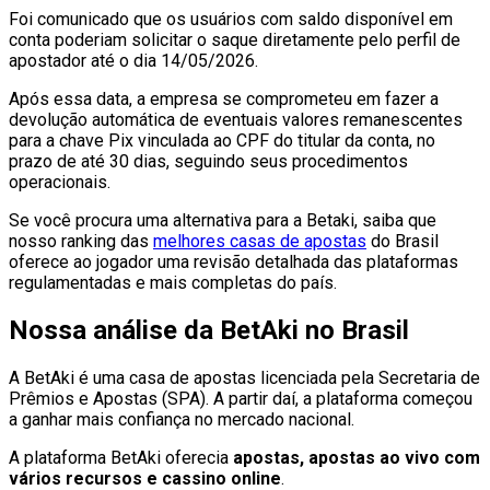
Foi comunicado que os usuários com saldo disponível em
conta poderiam solicitar o saque diretamente pelo perfil de
apostador até o dia 14/05/2026.
Após essa data, a empresa se comprometeu em fazer a
devolução automática de eventuais valores remanescentes
para a chave Pix vinculada ao CPF do titular da conta, no
prazo de até 30 dias, seguindo seus procedimentos
operacionais.
Se você procura uma alternativa para a Betaki, saiba que
nosso ranking das
melhores casas de apostas
do Brasil
oferece ao jogador uma revisão detalhada das plataformas
regulamentadas e mais completas do país.
Nossa análise da BetAki no Brasil
A BetAki é uma casa de apostas licenciada pela Secretaria de
Prêmios e Apostas (SPA). A partir daí, a plataforma começou
a ganhar mais confiança no mercado nacional.
A plataforma BetAki oferecia
apostas, apostas ao vivo com
vários recursos e cassino online
.