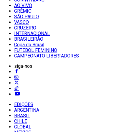
AO VIVO
GRÊMIO
SĀO PAULO
VASCO
CRUZEIRO
INTERNACIONAL
BRASILEIRÃO
Copa do Brasil
FUTEBOL FEMININO
CAMPEONATO LIBERTADORES
siga-nos
EDIÇÕES
ARGENTINA
BRASIL
CHILE
GLOBAL