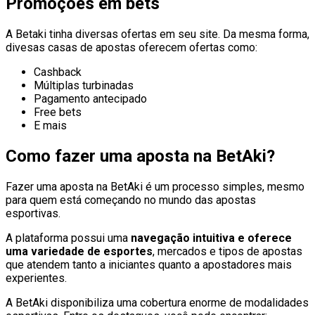
Promoções em bets
A Betaki tinha diversas ofertas em seu site. Da mesma forma,
divesas casas de apostas oferecem ofertas como:
Cashback
Múltiplas turbinadas
Pagamento antecipado
Free bets
E mais
Como fazer uma aposta na BetAki?
Fazer uma aposta na BetAki é um processo simples, mesmo
para quem está começando no mundo das apostas
esportivas.
A plataforma possui uma
navegação intuitiva e oferece
uma variedade de esportes
, mercados e tipos de apostas
que atendem tanto a iniciantes quanto a apostadores mais
experientes.
A BetAki disponibiliza uma cobertura enorme de modalidades