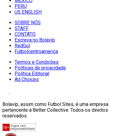
MÉXICO
PERU
US ENGLISH
SOBRE NÓS
STAFF
CONTATO
Escreva no Bolavip
RedGol
Futbolcentroamerica
Termos e Condições
Políticas de privacidade
Política Editorial
Ad Choices
Bolavip, assim como Futbol Sites, é uma empresa
pertencente à Better Collective. Todos os direitos
reservados.