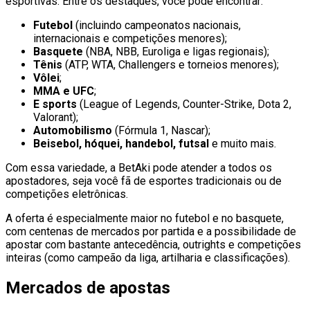
esportivas. Entre os destaques, você pode encontrar:
Futebol
(incluindo campeonatos nacionais,
internacionais e competições menores);
Basquete
(NBA, NBB, Euroliga e ligas regionais);
Tênis
(ATP, WTA, Challengers e torneios menores);
Vôlei
;
MMA e UFC
;
E sports
(League of Legends, Counter-Strike, Dota 2,
Valorant);
Automobilismo
(Fórmula 1, Nascar);
Beisebol, hóquei, handebol, futsal
e muito mais.
Com essa variedade, a BetAki pode atender a todos os
apostadores, seja você fã de esportes tradicionais ou de
competições eletrônicas.
A oferta é especialmente maior no futebol e no basquete,
com centenas de mercados por partida e a possibilidade de
apostar com bastante antecedência, outrights e competições
inteiras (como campeão da liga, artilharia e classificações).
Mercados de apostas