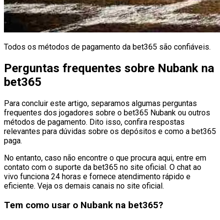
Todos os métodos de pagamento da bet365 são confiáveis.
Perguntas frequentes sobre Nubank na
bet365
Para concluir este artigo, separamos algumas perguntas
frequentes dos jogadores sobre o bet365 Nubank ou outros
métodos de pagamento. Dito isso, confira respostas
relevantes para dúvidas sobre os depósitos e como a bet365
paga.
No entanto, caso não encontre o que procura aqui, entre em
contato com o suporte da bet365 no site oficial. O chat ao
vivo funciona 24 horas e fornece atendimento rápido e
eficiente. Veja os demais canais no site oficial.
Tem como usar o Nubank na bet365?