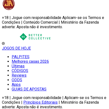
+18 | Jogue com responsabilidade Aplicam-se os Termos e
Condições | Conteúdo Comercial | Ministério da Fazenda
adverte: Aposta não é investimento.
JOGOS DE HOJE
PALPITES
Melhores casas 2026
Últimas
CÓDIGOS
Reviews
ODDS
Apps
GUIAS DE APOSTAS
+18 | Jogue com responsabilidade | Aplicam-se os Termos e
Condições |
Princípios Editoriais
| Ministério da Fazenda
adverte: Aposta não é investimento.