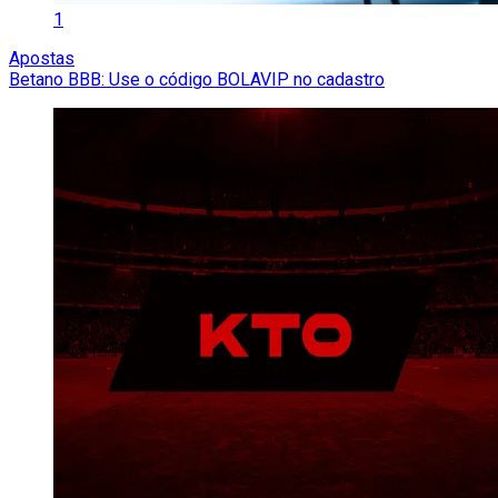
1
Apostas
Betano BBB: Use o código BOLAVIP no cadastro