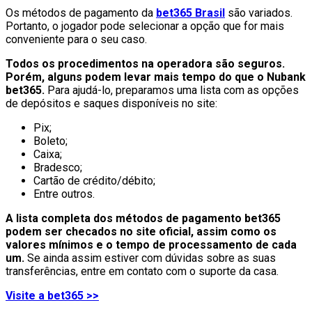
Os métodos de pagamento da
bet365 Brasil
são variados.
Portanto, o jogador pode selecionar a opção que for mais
conveniente para o seu caso.
Todos os procedimentos na operadora são seguros.
Porém, alguns podem levar mais tempo do que o Nubank
bet365.
Para ajudá-lo, preparamos uma lista com as opções
de depósitos e saques disponíveis no site:
Pix;
Boleto;
Caixa;
Bradesco;
Cartão de crédito/débito;
Entre outros.
A lista completa dos métodos de pagamento bet365
podem ser checados no site oficial, assim como os
valores mínimos e o tempo de processamento de cada
um.
Se ainda assim estiver com dúvidas sobre as suas
transferências, entre em contato com o suporte da casa.
Visite a bet365 >>