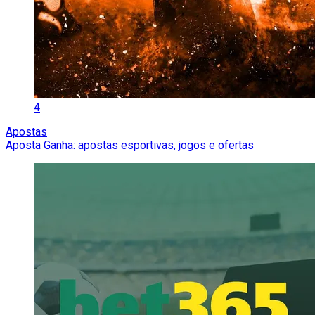
4
Apostas
Aposta Ganha: apostas esportivas, jogos e ofertas