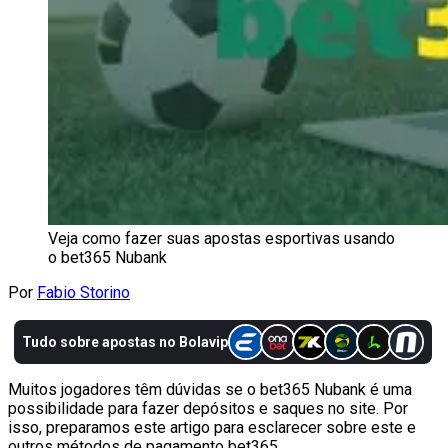
Veja como fazer suas apostas esportivas usando
o bet365 Nubank
Por
Fabio Storino
Muitos jogadores têm dúvidas se o bet365 Nubank é uma
possibilidade para fazer depósitos e saques no site. Por
isso, preparamos este artigo para esclarecer sobre este e
outros métodos de pagamento bet365.