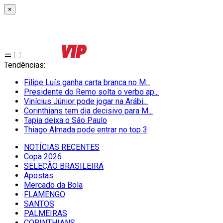
×
Tendências
:
Filipe Luís ganha carta branca no M...
Presidente do Remo solta o verbo ap...
Vinícius Júnior pode jogar na Arábi...
Corinthians tem dia decisivo para M...
Tapia deixa o São Paulo
Thiago Almada pode entrar no top 3
NOTÍCIAS RECENTES
Copa 2026
SELEÇÃO BRASILEIRA
Apostas
Mercado da Bola
FLAMENGO
SANTOS
PALMEIRAS
CORINTHIANS