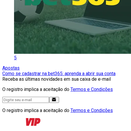
5
Apostas
Como se cadastrar na bet365: aprenda a abrir sua conta
Receba as últimas novidades em sua caixa de e-mail
O registro implica a aceitação do
Termos e Condições
O registro implica a aceitação do
Termos e Condições