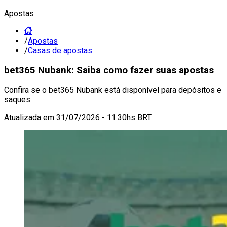
Apostas
/
Apostas
/
Casas de apostas
bet365 Nubank: Saiba como fazer suas apostas
Confira se o bet365 Nubank está disponível para depósitos e
saques
Atualizada em
31/07/2026 - 11:30hs BRT