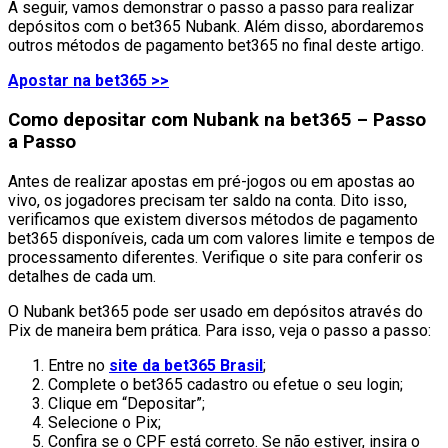
A seguir, vamos demonstrar o passo a passo para realizar
depósitos com o bet365 Nubank. Além disso, abordaremos
outros métodos de pagamento bet365 no final deste artigo.
Apostar na bet365 >>
Como depositar com Nubank na bet365 – Passo
a Passo
Antes de realizar apostas em pré-jogos ou em apostas ao
vivo, os jogadores precisam ter saldo na conta. Dito isso,
verificamos que existem diversos métodos de pagamento
bet365 disponíveis, cada um com valores limite e tempos de
processamento diferentes. Verifique o site para conferir os
detalhes de cada um.
O Nubank bet365 pode ser usado em depósitos através do
Pix de maneira bem prática. Para isso, veja o passo a passo:
Entre no
site da bet365 Brasil
;
Complete o bet365 cadastro ou efetue o seu login;
Clique em “Depositar”;
Selecione o Pix;
Confira se o CPF está correto. Se não estiver, insira o