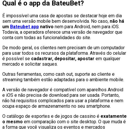
Qual é o app da BateuBet?
É impossível uma casa de apostas se destacar hoje em dia
sem uma versão mobile bem desenvolvida. No caso,
não há
um
Bateubet app
nativo
nem para Android, nem para iOS.
Todavia, a operadora oferece uma versão de navegador que
conta com todas as funcionalidades do site.
De modo geral, os clientes nem precisam de um computador
para usar todos os recursos da plataforma. Através do celular
é possível se
cadastrar, depositar, apostar
em qualquer
mercado e solicitar saques.
Outras ferramentas, como cash out, suporte ao cliente e
streaming também estão adaptadas para o ambiente mobile.
A versão de navegador é compatível com aparelhos Android
e iOS e não precisa de download para ser usada. Portanto,
não há requisitos complicados para usar a plataforma e nem
ocupa espaço de armazenamento no seu smartphone.
O catálogo de esportes e de jogos de cassino é
exatamente
o mesmo
em comparação com o site desktop. O que muda é
a forma que você visualiza os eventos e mercados