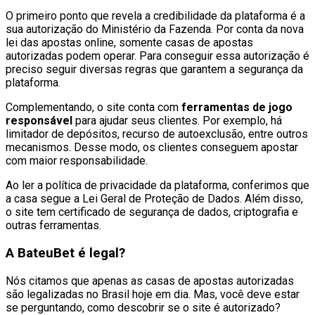
O primeiro ponto que revela a credibilidade da plataforma é a
sua autorização do Ministério da Fazenda. Por conta da nova
lei das apostas online, somente casas de apostas
autorizadas podem operar. Para conseguir essa autorização é
preciso seguir diversas regras que garantem a segurança da
plataforma.
Complementando, o site conta com
ferramentas de jogo
responsável
para ajudar seus clientes. Por exemplo, há
limitador de depósitos, recurso de autoexclusão, entre outros
mecanismos. Desse modo, os clientes conseguem apostar
com maior responsabilidade.
Ao ler a política de privacidade da plataforma, conferimos que
a casa segue a Lei Geral de Proteção de Dados. Além disso,
o site tem certificado de segurança de dados, criptografia e
outras ferramentas.
A BateuBet é legal?
Nós citamos que apenas as casas de apostas autorizadas
são legalizadas no Brasil hoje em dia. Mas, você deve estar
se perguntando, como descobrir se o site é autorizado?