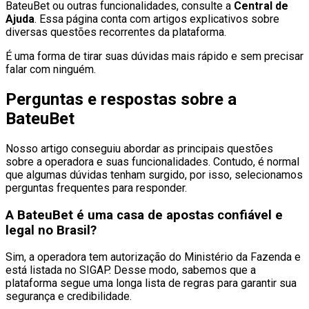
BateuBet ou outras funcionalidades, consulte a
Central de
Ajuda
. Essa página conta com artigos explicativos sobre
diversas questões recorrentes da plataforma.
É uma forma de tirar suas dúvidas mais rápido e sem precisar
falar com ninguém.
Perguntas e respostas sobre a
BateuBet
Nosso artigo conseguiu abordar as principais questões
sobre a operadora e suas funcionalidades. Contudo, é normal
que algumas dúvidas tenham surgido, por isso, selecionamos
perguntas frequentes para responder.
A BateuBet é uma casa de apostas confiável e
legal no Brasil?
Sim, a operadora tem autorização do Ministério da Fazenda e
está listada no SIGAP. Desse modo, sabemos que a
plataforma segue uma longa lista de regras para garantir sua
segurança e credibilidade.