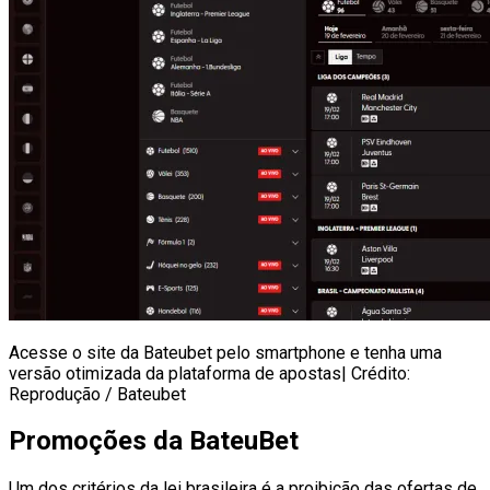
Acesse o site da Bateubet pelo smartphone e tenha uma
versão otimizada da plataforma de apostas| Crédito:
Reprodução / Bateubet
Promoções da BateuBet
Um dos critérios da lei brasileira é a proibição das ofertas de