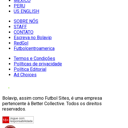
MÉXICO
PERU
US ENGLISH
SOBRE NÓS
STAFF
CONTATO
Escreva no Bolavip
RedGol
Futbolcentroamerica
Termos e Condições
Políticas de privacidade
Política Editorial
Ad Choices
Bolavip, assim como Futbol Sites, é uma empresa
pertencente à Better Collective. Todos os direitos
reservados.