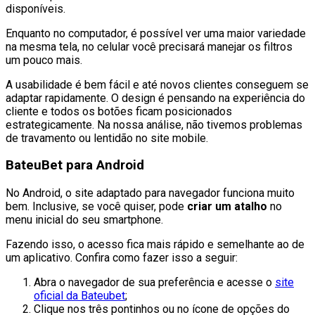
disponíveis.
Enquanto no computador, é possível ver uma maior variedade
na mesma tela, no celular você precisará manejar os filtros
um pouco mais.
A usabilidade é bem fácil e até novos clientes conseguem se
adaptar rapidamente. O design é pensando na experiência do
cliente e todos os botões ficam posicionados
estrategicamente. Na nossa análise, não tivemos problemas
de travamento ou lentidão no site mobile.
BateuBet para Android
No Android, o site adaptado para navegador funciona muito
bem. Inclusive, se você quiser, pode
criar um atalho
no
menu inicial do seu smartphone.
Fazendo isso, o acesso fica mais rápido e semelhante ao de
um aplicativo. Confira como fazer isso a seguir:
Abra o navegador de sua preferência e acesse o
site
oficial da Bateubet
;
Clique nos três pontinhos ou no ícone de opções do