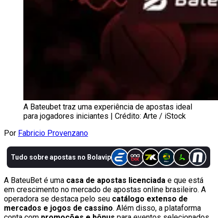
A Bateubet traz uma experiência de apostas ideal
para jogadores iniciantes | Crédito: Arte / iStock
Por
Fabricio Provenzano
A BateuBet é uma
casa de apostas licenciada
e que está
em crescimento no mercado de apostas online brasileiro. A
operadora se destaca pelo seu
catálogo extenso de
mercados e jogos de cassino
. Além disso, a plataforma
conta com
promoções e bônus
para eventos selecionados.