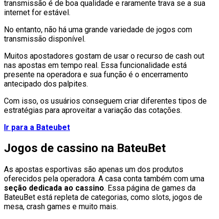
transmissão é de boa qualidade e raramente trava se a sua
internet for estável.
No entanto, não há uma grande variedade de jogos com
transmissão disponível.
Muitos apostadores gostam de usar o recurso de cash out
nas apostas em tempo real. Essa funcionalidade está
presente na operadora e sua função é o encerramento
antecipado dos palpites.
Com isso, os usuários conseguem criar diferentes tipos de
estratégias para aproveitar a variação das cotações.
Ir para a Bateubet
Jogos de cassino na BateuBet
As apostas esportivas são apenas um dos produtos
oferecidos pela operadora. A casa conta também com uma
seção dedicada ao cassino
. Essa página de games da
BateuBet está repleta de categorias, como slots, jogos de
mesa, crash games e muito mais.