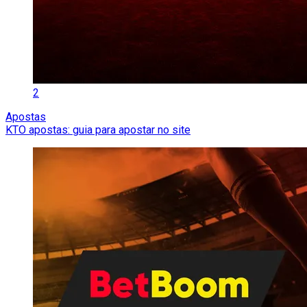
2
Apostas
KTO apostas: guia para apostar no site