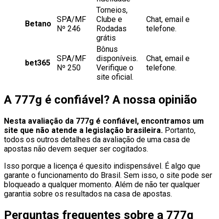
Torneios,
SPA/MF
Clube e
Chat, email e
Betano
Nº 246
Rodadas
telefone.
grátis
Bônus
SPA/MF
disponíveis.
Chat, email e
bet365
Nº 250
Verifique o
telefone.
site oficial.
A 777g é confiável? A nossa opinião
Nesta avaliação da 777g é confiável, encontramos um
site que não atende a legislação brasileira.
Portanto,
todos os outros detalhes da avaliação de uma casa de
apostas não devem sequer ser cogitados.
Isso porque a licença é quesito indispensável. É algo que
garante o funcionamento do Brasil. Sem isso, o site pode ser
bloqueado a qualquer momento. Além de não ter qualquer
garantia sobre os resultados na casa de apostas.
Perguntas frequentes sobre a 777g