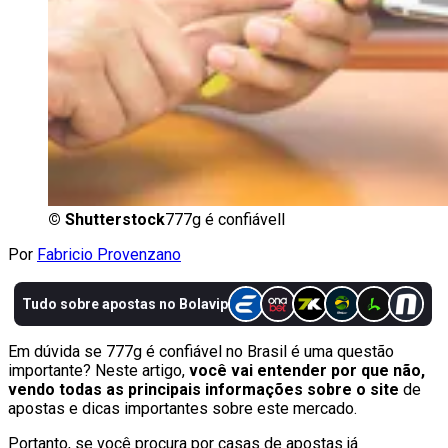
©
Shutterstock
777g é confiávell
Por
Fabricio Provenzano
Em dúvida se 777g é confiável no Brasil é uma questão
importante? Neste artigo,
você vai entender por que não,
vendo todas as principais informações sobre o site
de
apostas e dicas importantes sobre este mercado.
Portanto, se você procura por casas de apostas já