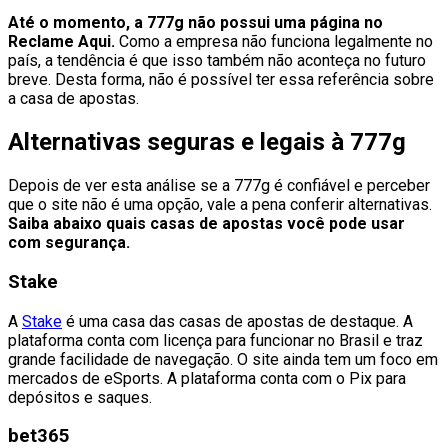
Até o momento, a 777g não possui uma página no
Reclame Aqui.
Como a empresa não funciona legalmente no
país, a tendência é que isso também não aconteça no futuro
breve. Desta forma, não é possível ter essa referência sobre
a casa de apostas.
Alternativas seguras e legais à 777g
Depois de ver esta análise se a 777g é confiável e perceber
que o site não é uma opção, vale a pena conferir alternativas.
Saiba abaixo quais casas de apostas você pode usar
com segurança.
Stake
A
Stake
é uma casa das casas de apostas de destaque. A
plataforma conta com licença para funcionar no Brasil e traz
grande facilidade de navegação. O site ainda tem um foco em
mercados de eSports. A plataforma conta com o Pix para
depósitos e saques.
bet365