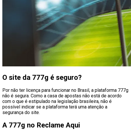
O site da 777g é seguro?
Por não ter licença para funcionar no Brasil, a plataforma 777g
não é segura. Como a casa de apostas não está de acordo
com o que é estipulado na legislação brasileira, não é
possível indicar se a plataforma terá uma atenção a
segurança do site.
A 777g no Reclame Aqui