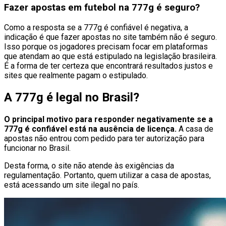
Fazer apostas em futebol na 777g é seguro?
Como a resposta se a 777g é confiável é negativa, a
indicação é que fazer apostas no site também não é seguro.
Isso porque os jogadores precisam focar em plataformas
que atendam ao que está estipulado na legislação brasileira.
É a forma de ter certeza que encontrará resultados justos e
sites que realmente pagam o estipulado.
A 777g é legal no Brasil?
O principal motivo para responder negativamente se a
777g é confiável está na ausência de licença.
A casa de
apostas não entrou com pedido para ter autorização para
funcionar no Brasil.
Desta forma, o site não atende às exigências da
regulamentação. Portanto, quem utilizar a casa de apostas,
está acessando um site ilegal no país.