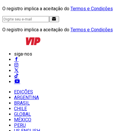
O registro implica a aceitação do
Termos e Condições
O registro implica a aceitação do
Termos e Condições
siga-nos
EDIÇÕES
ARGENTINA
BRASIL
CHILE
GLOBAL
MÉXICO
PERU
US ENGLISH