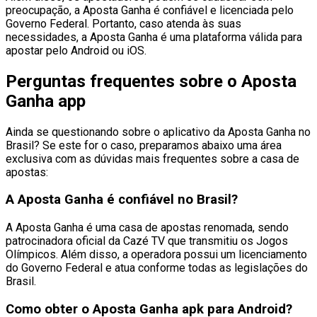
preocupação, a Aposta Ganha é confiável e licenciada pelo
Governo Federal. Portanto, caso atenda às suas
necessidades, a Aposta Ganha é uma plataforma válida para
apostar pelo Android ou iOS.
Perguntas frequentes sobre o Aposta
Ganha app
Ainda se questionando sobre o aplicativo da Aposta Ganha no
Brasil? Se este for o caso, preparamos abaixo uma área
exclusiva com as dúvidas mais frequentes sobre a casa de
apostas:
A Aposta Ganha é confiável no Brasil?
A Aposta Ganha é uma casa de apostas renomada, sendo
patrocinadora oficial da Cazé TV que transmitiu os Jogos
Olímpicos. Além disso, a operadora possui um licenciamento
do Governo Federal e atua conforme todas as legislações do
Brasil.
Como obter o Aposta Ganha apk para Android?