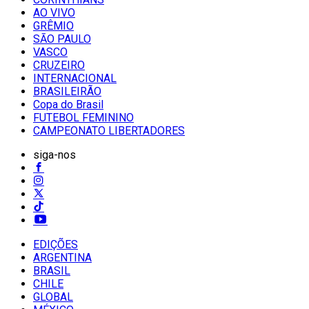
AO VIVO
GRÊMIO
SĀO PAULO
VASCO
CRUZEIRO
INTERNACIONAL
BRASILEIRÃO
Copa do Brasil
FUTEBOL FEMININO
CAMPEONATO LIBERTADORES
siga-nos
EDIÇÕES
ARGENTINA
BRASIL
CHILE
GLOBAL