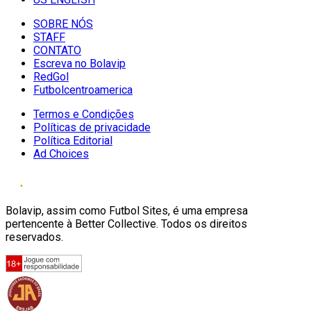
SOBRE NÓS
STAFF
CONTATO
Escreva no Bolavip
RedGol
Futbolcentroamerica
Termos e Condições
Políticas de privacidade
Política Editorial
Ad Choices
Bolavip, assim como Futbol Sites, é uma empresa
pertencente à Better Collective. Todos os direitos
reservados.