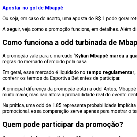
Apostar no gol de Mbappé
Ou seja, em caso de acerto, uma aposta de R$ 1 pode gerar ret
A seguir, veja como a promoção funciona, em detalhes. Além d
Como funciona a odd turbinada de Mbap
A promoção vale para o mercado “
Kylian Mbappé marca a q
regras do mercado oferecido pela casa.
Em geral, esse mercado é liquidado no
tempo regulamentar
,
conferir os termos da Esportiva Bet antes de participar.
A principal diferença da promoção está na odd. Antes, Mbappé 
muito maior, mas não altera a probabilidade real do evento den
Na prática, uma odd de 1.85 representa probabilidade implícit
promocional, essa comparação serve apenas para mostrar o t
Quem pode participar da promoção?