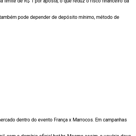
há limite de R$ 1 por aposta, o que reduz o risco financeiro da
ção também pode depender de depósito mínimo, método de
 mercado dentro do evento França x Marrocos. Em campanhas