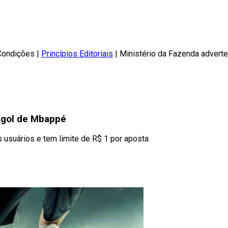
Condições |
Princípios Editoriais
| Ministério da Fazenda adverte
 gol de Mbappé
 usuários e tem limite de R$ 1 por aposta