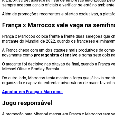
A Esportiva Bet aparece na lista de empresas autorizadas pelo 
sempre acessar canais oficiais e verificar se está no ambiente
Além de promoções recorrentes e ofertas exclusivas, a plata
França x Marrocos vale vaga na semifi
França x Marrocos coloca frente a frente duas seleções que c
marcante do Mundial de 2022, quando os franceses eliminaram
A França chega com um dos ataques mais produtivos da compet
novamente como
protagonista ofensivo
e soma sete gols na
O atacante foi decisivo nas oitavas de final, quando a França
Michael Olise e Bradley Barcola.
Do outro lado, Marrocos tenta manter a força que já havia mos
organizada e capaz de enfrentar adversários de maior favoriti
Apostar em França x Marrocos
Jogo responsável
A promoção para Mbappé marcar em França x Marrocos tem valo