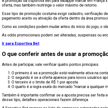
A promoção da Esportiva Bet para Mbappé marcar em França 
oferta, mas também restringe o valor máximo de retorno.
Esse tipo de promoção costuma exigir cadastro, verificação 
pagamento aceito ou ativação da oferta dentro da área promoci
Como as condições podem mudar antes do início do jogo, o idea
As odds promocionais podem ser alteradas, suspensas ou enc
Ir para Esportiva Bet
O que conferir antes de usar a promoção
Antes de participar, vale verificar quatro pontos principais.
O primeiro é se a promoção está realmente ativa na conta
O segundo é se a oferta aparece para novos usuários apó
O terceiro é o limite de R$ 1 por aposta.
O quarto é a regra exata do mercado “marcar a qualquer 
Também é importante confirmar se a aposta precisa ser feita
desse tipo, detalhes operacionais fazem diferença.