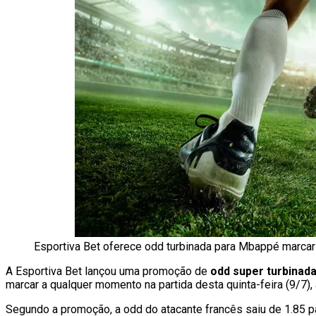
Esportiva Bet oferece odd turbinada para Mbappé marcar 
A Esportiva Bet lançou uma promoção de
odd super turbinad
marcar a qualquer momento na partida desta quinta-feira (9/7),
Segundo a promoção, a odd do atacante francês saiu de 1.85 