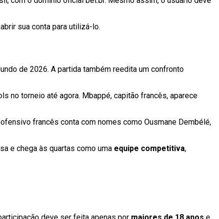
il, com o domínio oficial bet.br. Mesmo assim, o usuário deve
abrir sua conta para utilizá-lo.
ndo de 2026. A partida também reedita um confronto
 no torneio até agora. Mbappé, capitão francês, aparece
setor ofensivo francês conta com nomes como Ousmane Dembélé,
presa e chega às quartas como uma
equipe competitiva
,
articipação deve ser feita apenas por
maiores de 18 anos
e