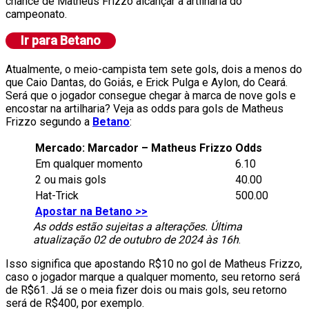
chance de Matheus Frizzo alcançar a artilharia do
campeonato.
Atualmente, o meio-campista tem sete gols, dois a menos do
que Caio Dantas, do Goiás, e Erick Pulga e Aylon, do Ceará.
Será que o jogador consegue chegar à marca de nove gols e
encostar na artilharia? Veja as odds para gols de Matheus
Frizzo segundo a
Betano
:
Mercado: Marcador – Matheus Frizzo
Odds
Em qualquer momento
6.10
2 ou mais gols
40.00
Hat-Trick
500.00
Apostar na Betano >>
As odds estão sujeitas a alterações. Última
atualização 02 de outubro de 2024 às 16h
.
Isso significa que apostando R$10 no gol de Matheus Frizzo,
caso o jogador marque a qualquer momento, seu retorno será
de R$61. Já se o meia fizer dois ou mais gols, seu retorno
será de R$400, por exemplo.