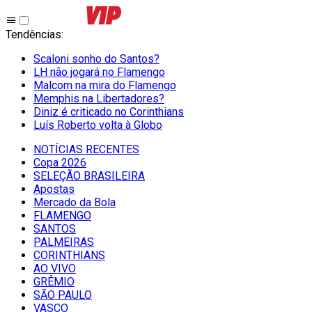
Tendências
:
Scaloni sonho do Santos?
LH não jogará no Flamengo
Malcom na mira do Flamengo
Memphis na Libertadores?
Diniz é criticado no Corinthians
Luís Roberto volta à Globo
NOTÍCIAS RECENTES
Copa 2026
SELEÇÃO BRASILEIRA
Apostas
Mercado da Bola
FLAMENGO
SANTOS
PALMEIRAS
CORINTHIANS
AO VIVO
GRÊMIO
SĀO PAULO
VASCO