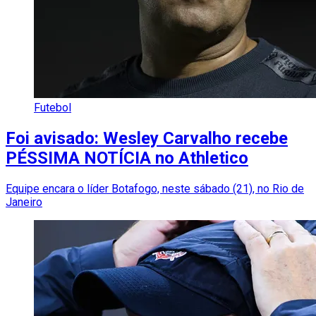
Futebol
Foi avisado: Wesley Carvalho recebe
PÉSSIMA NOTÍCIA no Athletico
Equipe encara o líder Botafogo, neste sábado (21), no Rio de
Janeiro