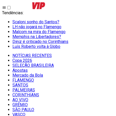
Tendências
:
Scaloni sonho do Santos?
LH não jogará no Flamengo
Malcom na mira do Flamengo
Memphis na Libertadores?
Diniz é criticado no Corinthians
Luís Roberto volta à Globo
NOTÍCIAS RECENTES
Copa 2026
SELEÇÃO BRASILEIRA
Apostas
Mercado da Bola
FLAMENGO
SANTOS
PALMEIRAS
CORINTHIANS
AO VIVO
GRÊMIO
SĀO PAULO
VASCO