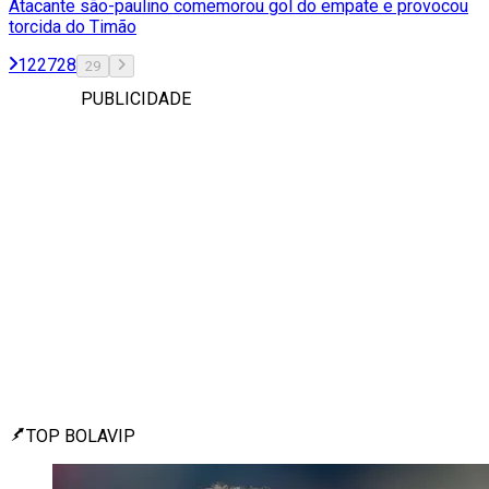
Atacante são-paulino comemorou gol do empate e provocou
torcida do Timão
1
2
27
28
29
PUBLICIDADE
TOP BOLAVIP