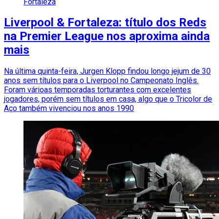
Fortaleza
Liverpool & Fortaleza: título dos Reds
na Premier League nos aproxima ainda
mais
Na última quinta-feira, Jurgen Klopp findou longo jejum de 30
anos sem títulos para o Liverpool no Campeonato Inglês.
Foram várioas temporadas torturantes com excelentes
jogadores, porém sem títulos em casa, algo que o Tricolor de
Aço também vivenciou nos anos 1990