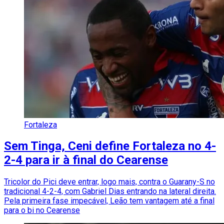
Fortaleza
Sem Tinga, Ceni define Fortaleza no 4-
2-4 para ir à final do Cearense
Tricolor do Pici deve entrar, logo mais, contra o Guarany-S no
tradicional 4-2-4, com Gabriel Dias entrando na lateral direita.
Pela primeira fase impecável, Leão tem vantagem até a final
para o bi no Cearense