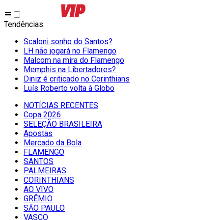
Tendências
:
Scaloni sonho do Santos?
LH não jogará no Flamengo
Malcom na mira do Flamengo
Memphis na Libertadores?
Diniz é criticado no Corinthians
Luís Roberto volta à Globo
NOTÍCIAS RECENTES
Copa 2026
SELEÇÃO BRASILEIRA
Apostas
Mercado da Bola
FLAMENGO
SANTOS
PALMEIRAS
CORINTHIANS
AO VIVO
GRÊMIO
SĀO PAULO
VASCO