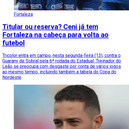
Fortaleza
Titular ou reserva? Ceni já tem
Fortaleza na cabeça para volta ao
futebol
Tricolor entra em campo, nesta segunda-feira (13), contra o
Guarany de Sobral pela 6ª rodada do Estadual. Treinador do
Leão se preocupa com desgaste por conta de vários jogos
ao mesmo tempo, incluindo também a tabela do Copa do
Nordeste