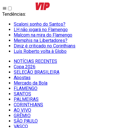
Tendências
:
Scaloni sonho do Santos?
LH não jogará no Flamengo
Malcom na mira do Flamengo
Memphis na Libertadores?
Diniz é criticado no Corinthians
Luís Roberto volta à Globo
NOTÍCIAS RECENTES
Copa 2026
SELEÇÃO BRASILEIRA
Apostas
Mercado da Bola
FLAMENGO
SANTOS
PALMEIRAS
CORINTHIANS
AO VIVO
GRÊMIO
SĀO PAULO
VASCO