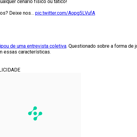
alquer cenário físico ou tático!
icos? Deixe nos…
pic.twitter.com/Aopg5LVufA
ipou de uma entrevista coletiva
. Questionado sobre a forma de 
m essas características.
LICIDADE