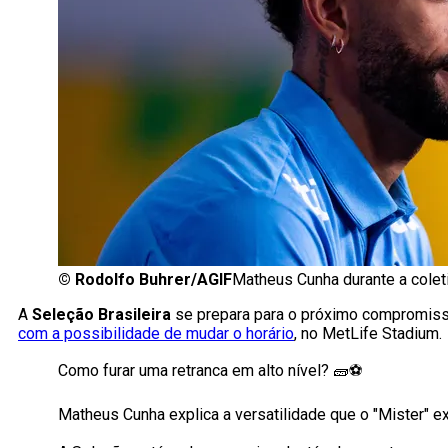
©
Rodolfo Buhrer/AGIF
Matheus Cunha durante a colet
A
Seleção Brasileira
se prepara para o próximo compromis
com a possibilidade de mudar o horário
, no MetLife Stadium.
Como furar uma retranca em alto nível? 🧱⚽️
Matheus Cunha explica a versatilidade que o "Mister" 