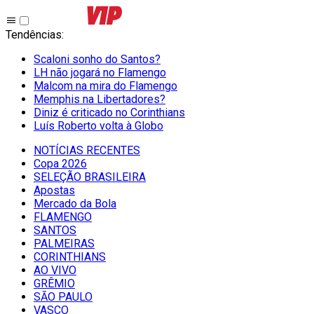
Tendências
:
Scaloni sonho do Santos?
LH não jogará no Flamengo
Malcom na mira do Flamengo
Memphis na Libertadores?
Diniz é criticado no Corinthians
Luís Roberto volta à Globo
NOTÍCIAS RECENTES
Copa 2026
SELEÇÃO BRASILEIRA
Apostas
Mercado da Bola
FLAMENGO
SANTOS
PALMEIRAS
CORINTHIANS
AO VIVO
GRÊMIO
SĀO PAULO
VASCO