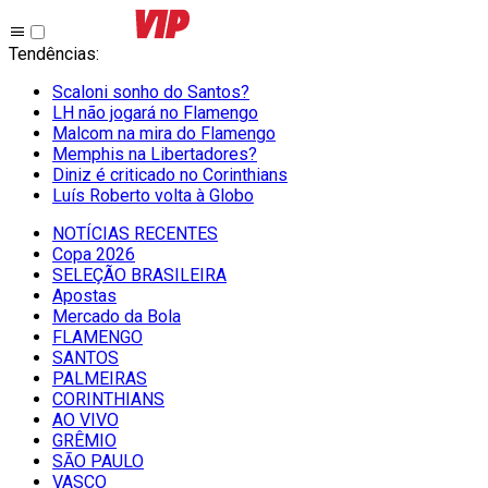
Tendências
:
Scaloni sonho do Santos?
LH não jogará no Flamengo
Malcom na mira do Flamengo
Memphis na Libertadores?
Diniz é criticado no Corinthians
Luís Roberto volta à Globo
NOTÍCIAS RECENTES
Copa 2026
SELEÇÃO BRASILEIRA
Apostas
Mercado da Bola
FLAMENGO
SANTOS
PALMEIRAS
CORINTHIANS
AO VIVO
GRÊMIO
SĀO PAULO
VASCO