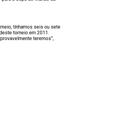
neio, tínhamos seis ou sete
 deste torneio em 2011.
 provavelmente teremos”,