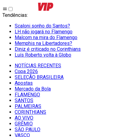
Tendências
:
Scaloni sonho do Santos?
LH não jogará no Flamengo
Malcom na mira do Flamengo
Memphis na Libertadores?
Diniz é criticado no Corinthians
Luís Roberto volta à Globo
NOTÍCIAS RECENTES
Copa 2026
SELEÇÃO BRASILEIRA
Apostas
Mercado da Bola
FLAMENGO
SANTOS
PALMEIRAS
CORINTHIANS
AO VIVO
GRÊMIO
SĀO PAULO
VASCO