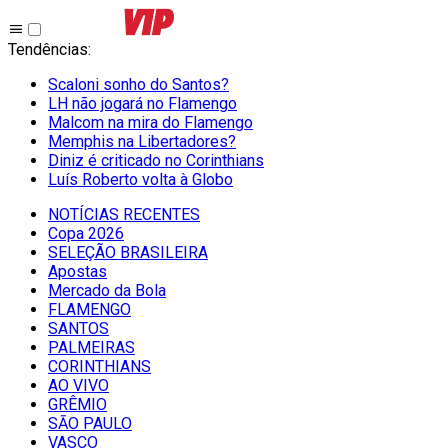
Tendências
:
Scaloni sonho do Santos?
LH não jogará no Flamengo
Malcom na mira do Flamengo
Memphis na Libertadores?
Diniz é criticado no Corinthians
Luís Roberto volta à Globo
NOTÍCIAS RECENTES
Copa 2026
SELEÇÃO BRASILEIRA
Apostas
Mercado da Bola
FLAMENGO
SANTOS
PALMEIRAS
CORINTHIANS
AO VIVO
GRÊMIO
SĀO PAULO
VASCO