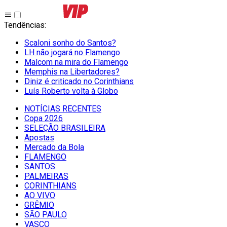
Tendências
:
Scaloni sonho do Santos?
LH não jogará no Flamengo
Malcom na mira do Flamengo
Memphis na Libertadores?
Diniz é criticado no Corinthians
Luís Roberto volta à Globo
NOTÍCIAS RECENTES
Copa 2026
SELEÇÃO BRASILEIRA
Apostas
Mercado da Bola
FLAMENGO
SANTOS
PALMEIRAS
CORINTHIANS
AO VIVO
GRÊMIO
SĀO PAULO
VASCO