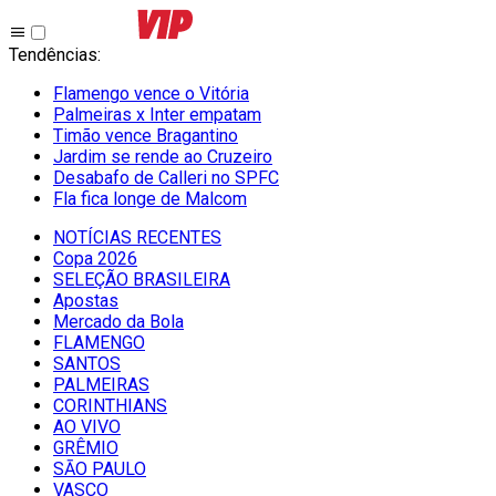
Tendências
:
Flamengo vence o Vitória
Palmeiras x Inter empatam
Timão vence Bragantino
Jardim se rende ao Cruzeiro
Desabafo de Calleri no SPFC
Fla fica longe de Malcom
NOTÍCIAS RECENTES
Copa 2026
SELEÇÃO BRASILEIRA
Apostas
Mercado da Bola
FLAMENGO
SANTOS
PALMEIRAS
CORINTHIANS
AO VIVO
GRÊMIO
SĀO PAULO
VASCO