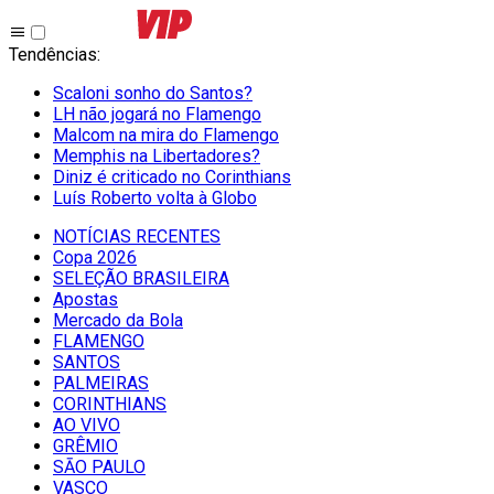
Tendências
:
Scaloni sonho do Santos?
LH não jogará no Flamengo
Malcom na mira do Flamengo
Memphis na Libertadores?
Diniz é criticado no Corinthians
Luís Roberto volta à Globo
NOTÍCIAS RECENTES
Copa 2026
SELEÇÃO BRASILEIRA
Apostas
Mercado da Bola
FLAMENGO
SANTOS
PALMEIRAS
CORINTHIANS
AO VIVO
GRÊMIO
SĀO PAULO
VASCO