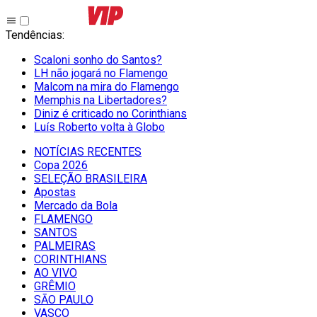
Tendências
:
Scaloni sonho do Santos?
LH não jogará no Flamengo
Malcom na mira do Flamengo
Memphis na Libertadores?
Diniz é criticado no Corinthians
Luís Roberto volta à Globo
NOTÍCIAS RECENTES
Copa 2026
SELEÇÃO BRASILEIRA
Apostas
Mercado da Bola
FLAMENGO
SANTOS
PALMEIRAS
CORINTHIANS
AO VIVO
GRÊMIO
SĀO PAULO
VASCO