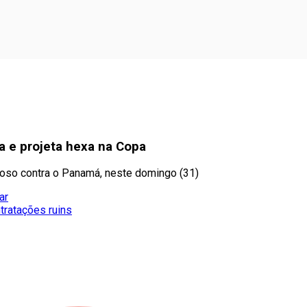
a e projeta hexa na Copa
oso contra o Panamá, neste domingo (31)
ar
tratações ruins