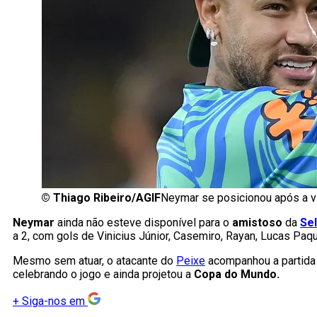
©
Thiago Ribeiro/AGIF
Neymar se posicionou após a vit
Neymar
ainda não esteve disponível para o
amistoso
da
Sel
a 2, com gols de Vinicius Júnior, Casemiro, Rayan, Lucas Paqu
Mesmo sem atuar, o atacante do
Peixe
acompanhou a partida n
celebrando o jogo e ainda projetou a
Copa do Mundo.
+
Siga-nos em