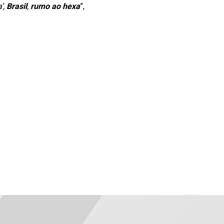
’,
Brasil
,
rumo ao hexa
”,