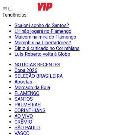
Tendências
:
Scaloni sonho do Santos?
LH não jogará no Flamengo
Malcom na mira do Flamengo
Memphis na Libertadores?
Diniz é criticado no Corinthians
Luís Roberto volta à Globo
NOTÍCIAS RECENTES
Copa 2026
SELEÇÃO BRASILEIRA
Apostas
Mercado da Bola
FLAMENGO
SANTOS
PALMEIRAS
CORINTHIANS
AO VIVO
GRÊMIO
SĀO PAULO
VASCO