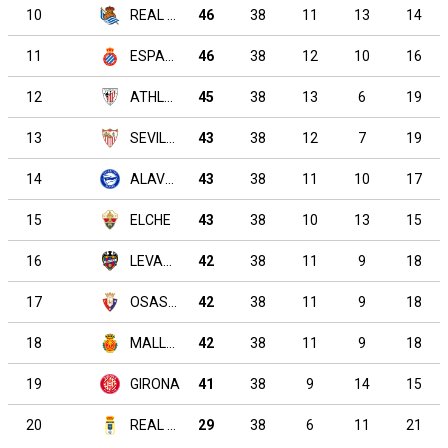
10
REAL SOCIEDAD
46
38
11
13
14
11
ESPANYOL
46
38
12
10
16
12
ATHLETIC CLUB
45
38
13
6
19
13
SEVILLA
43
38
12
7
19
14
ALAVÉS
43
38
11
10
17
15
ELCHE
43
38
10
13
15
16
LEVANTE
42
38
11
9
18
17
OSASUNA
42
38
11
9
18
18
MALLORCA
42
38
11
9
18
19
GIRONA
41
38
9
14
15
20
REAL OVIEDO
29
38
6
11
21