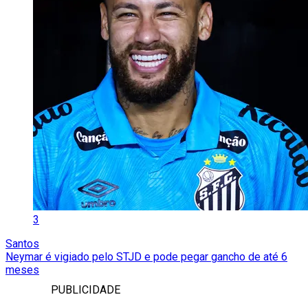
3
Santos
Neymar é vigiado pelo STJD e pode pegar gancho de até 6
meses
PUBLICIDADE