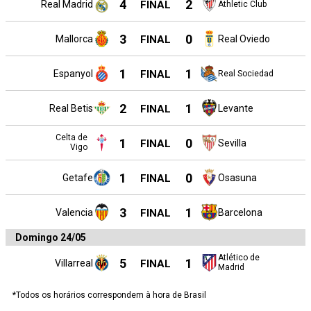
4
2
Real Madrid
FINAL
Athletic Club
3
0
Mallorca
FINAL
Real Oviedo
1
1
Espanyol
FINAL
Real Sociedad
2
1
Real Betis
FINAL
Levante
Celta de
1
0
FINAL
Sevilla
Vigo
1
0
Getafe
FINAL
Osasuna
3
1
Valencia
FINAL
Barcelona
Domingo 24/05
Atlético de
5
1
Villarreal
FINAL
Madrid
*Todos os horários correspondem à hora de Brasil