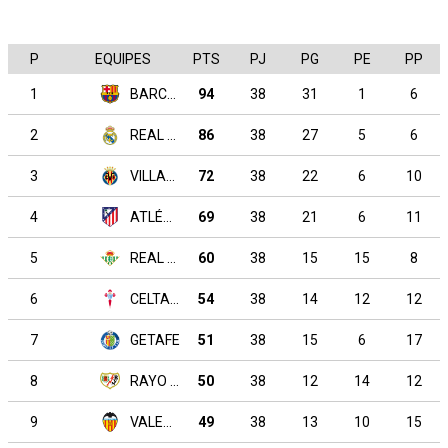
P
EQUIPES
PTS
PJ
PG
PE
PP
1
BARCELONA
94
38
31
1
6
2
REAL MADRID
86
38
27
5
6
3
VILLARREAL
72
38
22
6
10
4
ATLÉTICO DE MADRID
69
38
21
6
11
5
REAL BETIS
60
38
15
15
8
6
CELTA DE VIGO
54
38
14
12
12
7
GETAFE
51
38
15
6
17
8
RAYO VALLECANO
50
38
12
14
12
9
VALENCIA
49
38
13
10
15