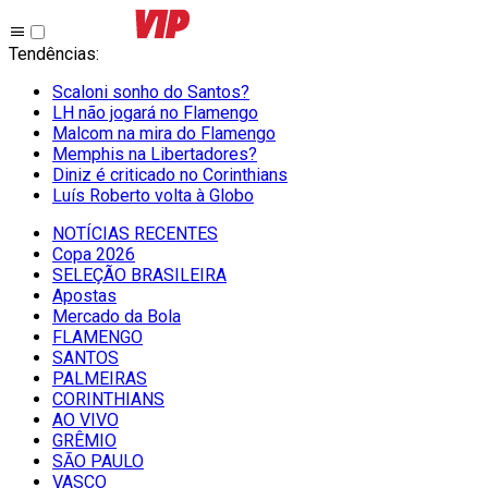
Tendências
:
Scaloni sonho do Santos?
LH não jogará no Flamengo
Malcom na mira do Flamengo
Memphis na Libertadores?
Diniz é criticado no Corinthians
Luís Roberto volta à Globo
NOTÍCIAS RECENTES
Copa 2026
SELEÇÃO BRASILEIRA
Apostas
Mercado da Bola
FLAMENGO
SANTOS
PALMEIRAS
CORINTHIANS
AO VIVO
GRÊMIO
SĀO PAULO
VASCO