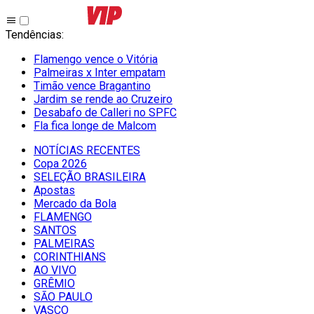
Tendências
:
Flamengo vence o Vitória
Palmeiras x Inter empatam
Timão vence Bragantino
Jardim se rende ao Cruzeiro
Desabafo de Calleri no SPFC
Fla fica longe de Malcom
NOTÍCIAS RECENTES
Copa 2026
SELEÇÃO BRASILEIRA
Apostas
Mercado da Bola
FLAMENGO
SANTOS
PALMEIRAS
CORINTHIANS
AO VIVO
GRÊMIO
SĀO PAULO
VASCO