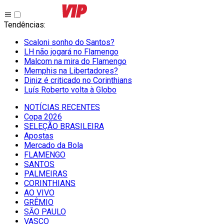
Tendências
:
Scaloni sonho do Santos?
LH não jogará no Flamengo
Malcom na mira do Flamengo
Memphis na Libertadores?
Diniz é criticado no Corinthians
Luís Roberto volta à Globo
NOTÍCIAS RECENTES
Copa 2026
SELEÇÃO BRASILEIRA
Apostas
Mercado da Bola
FLAMENGO
SANTOS
PALMEIRAS
CORINTHIANS
AO VIVO
GRÊMIO
SĀO PAULO
VASCO