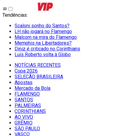
Tendências
:
Scaloni sonho do Santos?
LH não jogará no Flamengo
Malcom na mira do Flamengo
Memphis na Libertadores?
Diniz é criticado no Corinthians
Luís Roberto volta à Globo
NOTÍCIAS RECENTES
Copa 2026
SELEÇÃO BRASILEIRA
Apostas
Mercado da Bola
FLAMENGO
SANTOS
PALMEIRAS
CORINTHIANS
AO VIVO
GRÊMIO
SĀO PAULO
VASCO