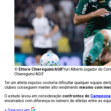
©
Ettore Chiereguini/AGIF
Yuri Alberto jogador do Cor
Chiereguini/AGIF
Ter um atleta expulso costuma dificultar qualquer equipe den
clubes conseguem manter alto rendimento
mesmo com meno
O estudo levou em consideração
confrontos do
Campeonat
encerrados com diferença no número de atletas entre as equi
+
Siga-nos em