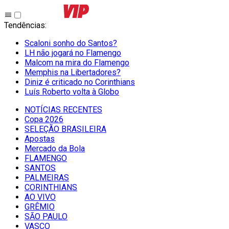
Tendências
:
Scaloni sonho do Santos?
LH não jogará no Flamengo
Malcom na mira do Flamengo
Memphis na Libertadores?
Diniz é criticado no Corinthians
Luís Roberto volta à Globo
NOTÍCIAS RECENTES
Copa 2026
SELEÇÃO BRASILEIRA
Apostas
Mercado da Bola
FLAMENGO
SANTOS
PALMEIRAS
CORINTHIANS
AO VIVO
GRÊMIO
SĀO PAULO
VASCO