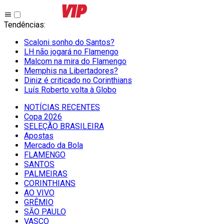
Tendências
:
Scaloni sonho do Santos?
LH não jogará no Flamengo
Malcom na mira do Flamengo
Memphis na Libertadores?
Diniz é criticado no Corinthians
Luís Roberto volta à Globo
NOTÍCIAS RECENTES
Copa 2026
SELEÇÃO BRASILEIRA
Apostas
Mercado da Bola
FLAMENGO
SANTOS
PALMEIRAS
CORINTHIANS
AO VIVO
GRÊMIO
SĀO PAULO
VASCO