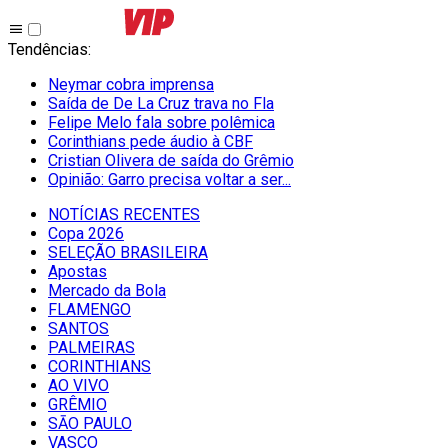
Tendências
:
Neymar cobra imprensa
Saída de De La Cruz trava no Fla
Felipe Melo fala sobre polêmica
Corinthians pede áudio à CBF
Cristian Olivera de saída do Grêmio
Opinião: Garro precisa voltar a ser...
NOTÍCIAS RECENTES
Copa 2026
SELEÇÃO BRASILEIRA
Apostas
Mercado da Bola
FLAMENGO
SANTOS
PALMEIRAS
CORINTHIANS
AO VIVO
GRÊMIO
SĀO PAULO
VASCO