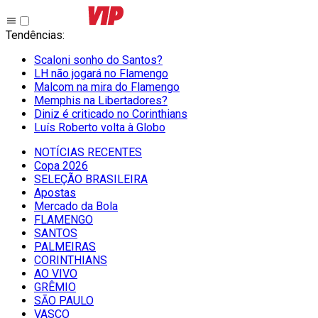
Tendências
:
Scaloni sonho do Santos?
LH não jogará no Flamengo
Malcom na mira do Flamengo
Memphis na Libertadores?
Diniz é criticado no Corinthians
Luís Roberto volta à Globo
NOTÍCIAS RECENTES
Copa 2026
SELEÇÃO BRASILEIRA
Apostas
Mercado da Bola
FLAMENGO
SANTOS
PALMEIRAS
CORINTHIANS
AO VIVO
GRÊMIO
SĀO PAULO
VASCO