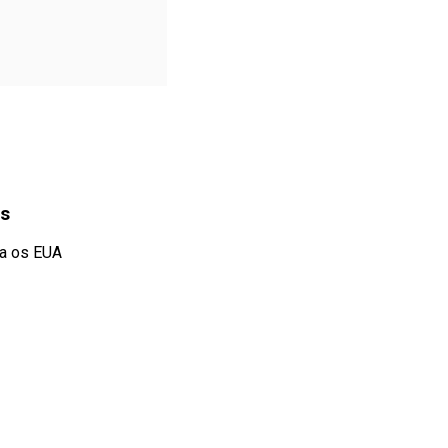
os
ra os EUA