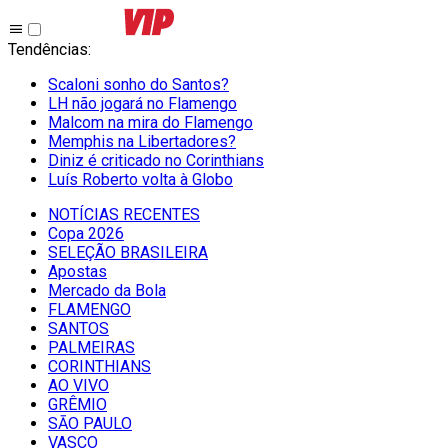
Tendências
:
Scaloni sonho do Santos?
LH não jogará no Flamengo
Malcom na mira do Flamengo
Memphis na Libertadores?
Diniz é criticado no Corinthians
Luís Roberto volta à Globo
NOTÍCIAS RECENTES
Copa 2026
SELEÇÃO BRASILEIRA
Apostas
Mercado da Bola
FLAMENGO
SANTOS
PALMEIRAS
CORINTHIANS
AO VIVO
GRÊMIO
SĀO PAULO
VASCO