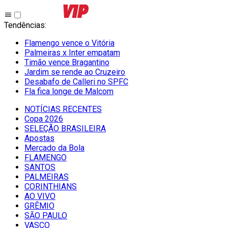
Tendências
:
Flamengo vence o Vitória
Palmeiras x Inter empatam
Timão vence Bragantino
Jardim se rende ao Cruzeiro
Desabafo de Calleri no SPFC
Fla fica longe de Malcom
NOTÍCIAS RECENTES
Copa 2026
SELEÇÃO BRASILEIRA
Apostas
Mercado da Bola
FLAMENGO
SANTOS
PALMEIRAS
CORINTHIANS
AO VIVO
GRÊMIO
SĀO PAULO
VASCO