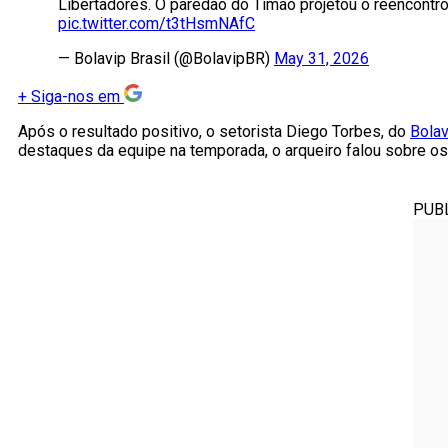
Libertadores. O paredão do Timão projetou o reencontr
pic.twitter.com/t3tHsmNAfC
— Bolavip Brasil (@BolavipBR)
May 31, 2026
+
Siga-nos em
Após o resultado positivo, o setorista Diego Torbes, do
Bolav
destaques da equipe na temporada, o arqueiro falou sobre o
PUB