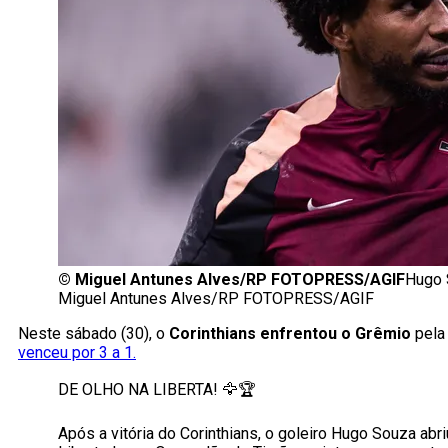
©
Miguel Antunes Alves/RP FOTOPRESS/AGIF
Hugo S
Miguel Antunes Alves/RP FOTOPRESS/AGIF
Neste sábado (30), o
Corinthians enfrentou o Grêmio
pela
venceu por 3 a 1.
DE OLHO NA LIBERTA! 🦅🏆
Após a vitória do Corinthians, o goleiro Hugo Souza ab