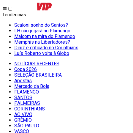
Tendências
:
Scaloni sonho do Santos?
LH não jogará no Flamengo
Malcom na mira do Flamengo
Memphis na Libertadores?
Diniz é criticado no Corinthians
Luís Roberto volta à Globo
NOTÍCIAS RECENTES
Copa 2026
SELEÇÃO BRASILEIRA
Apostas
Mercado da Bola
FLAMENGO
SANTOS
PALMEIRAS
CORINTHIANS
AO VIVO
GRÊMIO
SĀO PAULO
VASCO