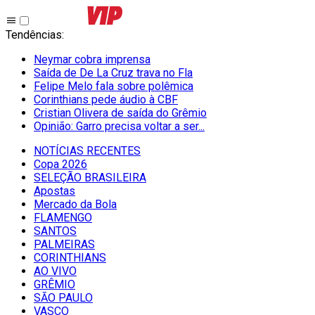
Tendências
:
Neymar cobra imprensa
Saída de De La Cruz trava no Fla
Felipe Melo fala sobre polêmica
Corinthians pede áudio à CBF
Cristian Olivera de saída do Grêmio
Opinião: Garro precisa voltar a ser...
NOTÍCIAS RECENTES
Copa 2026
SELEÇÃO BRASILEIRA
Apostas
Mercado da Bola
FLAMENGO
SANTOS
PALMEIRAS
CORINTHIANS
AO VIVO
GRÊMIO
SĀO PAULO
VASCO