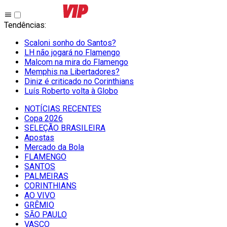
Tendências
:
Scaloni sonho do Santos?
LH não jogará no Flamengo
Malcom na mira do Flamengo
Memphis na Libertadores?
Diniz é criticado no Corinthians
Luís Roberto volta à Globo
NOTÍCIAS RECENTES
Copa 2026
SELEÇÃO BRASILEIRA
Apostas
Mercado da Bola
FLAMENGO
SANTOS
PALMEIRAS
CORINTHIANS
AO VIVO
GRÊMIO
SĀO PAULO
VASCO