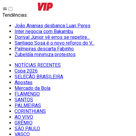
Tendências
:
João Ananias desbanca Luan Peres
Inter negocia com Bakambu
Dorival Júnior vê erros se repetire...
Santiago Sosa é o novo reforço do V...
Palmeiras descarta Fabinho
Zubeldía minimiza protestos
NOTÍCIAS RECENTES
Copa 2026
SELEÇÃO BRASILEIRA
Apostas
Mercado da Bola
FLAMENGO
SANTOS
PALMEIRAS
CORINTHIANS
AO VIVO
GRÊMIO
SĀO PAULO
VASCO