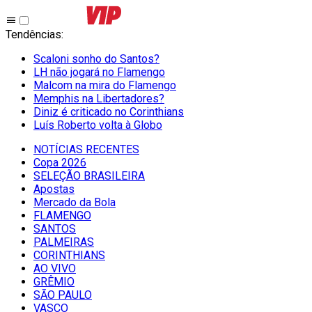
Tendências
:
Scaloni sonho do Santos?
LH não jogará no Flamengo
Malcom na mira do Flamengo
Memphis na Libertadores?
Diniz é criticado no Corinthians
Luís Roberto volta à Globo
NOTÍCIAS RECENTES
Copa 2026
SELEÇÃO BRASILEIRA
Apostas
Mercado da Bola
FLAMENGO
SANTOS
PALMEIRAS
CORINTHIANS
AO VIVO
GRÊMIO
SĀO PAULO
VASCO