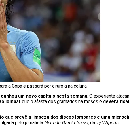
 para a Copa e passará por cirurgia na coluna
ganhou um novo capítulo nesta semana
. O experiente ataca
são lombar
que o afasta dos gramados há meses e
deverá fica
ão que prevê a limpeza dos discos lombares e uma microcir
vulgada pelo jornalista
Germán García Grova
, da
TyC Sports.