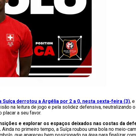
s
a Suíça derrotou a Argélia por 2 a 0, nesta sexta-feira (3)
, 
são na leitura de jogo e pela solidez defensiva, neutralizando 
 placar a seu favor.
ansições e explorar os espaços deixados nas costas da def
.
Ainda no primeiro tempo, a Suíça roubou uma bola no meio-cam
bolo, que apareceu bem posicionado na área para finalizar com 