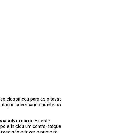
e se classificou para as oitavas
o ataque adversário durante os
esa adversária.
E neste
po e iniciou um contra-ataque
precisão e fazer o primeiro