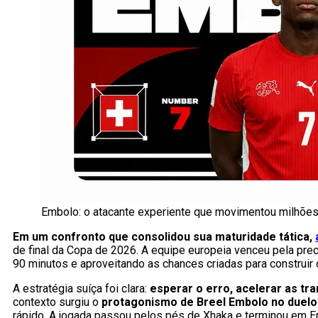
Embolo: o atacante experiente que movimentou milhõe
Em um confronto que consolidou sua maturidade tática,
de final da Copa de 2026. A equipe europeia venceu pela preci
90 minutos e aproveitando as chances criadas para construir o
A estratégia suíça foi clara:
esperar o erro, acelerar as tr
contexto surgiu o
protagonismo de Breel Embolo no duelo
rápido. A jogada passou pelos pés de Xhaka e terminou em Em