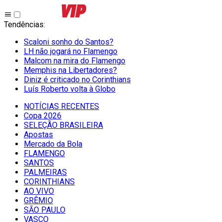
Tendências
:
Scaloni sonho do Santos?
LH não jogará no Flamengo
Malcom na mira do Flamengo
Memphis na Libertadores?
Diniz é criticado no Corinthians
Luís Roberto volta à Globo
NOTÍCIAS RECENTES
Copa 2026
SELEÇÃO BRASILEIRA
Apostas
Mercado da Bola
FLAMENGO
SANTOS
PALMEIRAS
CORINTHIANS
AO VIVO
GRÊMIO
SĀO PAULO
VASCO