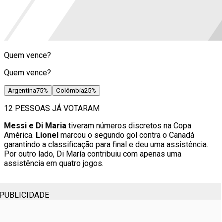
Quem vence?
Quem vence?
Argentina
75
%
Colômbia
25
%
12 PESSOAS JÁ VOTARAM
Messi e Di Maria
tiveram números discretos na Copa
América.
Lionel
marcou o segundo gol contra o Canadá
garantindo a classificação para final e deu uma assistência.
Por outro lado, Di María contribuiu com apenas uma
assistência em quatro jogos.
PUBLICIDADE