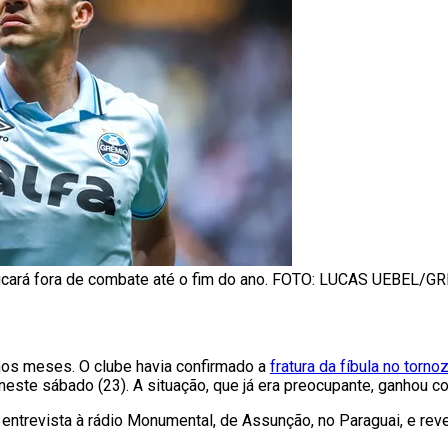
ficará fora de combate até o fim do ano. FOTO: LUCAS UEBEL/
mos meses. O clube havia confirmado a
fratura da fíbula no tornoz
neste sábado (23). A situação, que já era preocupante, ganhou c
entrevista à rádio Monumental, de Assunção, no Paraguai, e rev