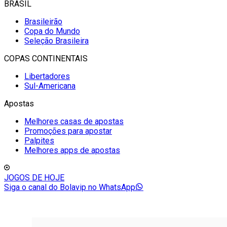
BRASIL
Brasileirão
Copa do Mundo
Seleção Brasileira
COPAS CONTINENTAIS
Libertadores
Sul-Americana
Apostas
Melhores casas de apostas
Promoções para apostar
Palpites
Melhores apps de apostas
JOGOS DE HOJE
Siga o canal do Bolavip no WhatsApp